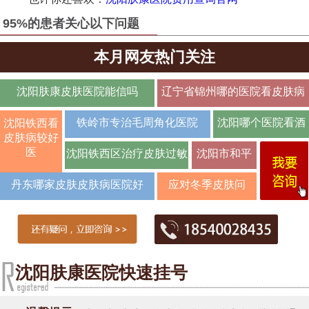
95%的患者关心以下问题
本月网友热门关注
沈阳肤康皮肤医院能信吗
辽宁省锦州哪的医院看皮肤病
好
铁岭市专治毛周角化医院
沈阳哪个医院看酒
沈阳铁西看
皮肤病较好
糟鼻效
医
沈阳铁西区治疗皮肤过敏
沈阳市和平
皮肤瘙痒名
丹东哪家皮肤皮肤病医院好
应对冬季皮肤问
医
题：专业团队教您
沈阳肤康医院快速挂号