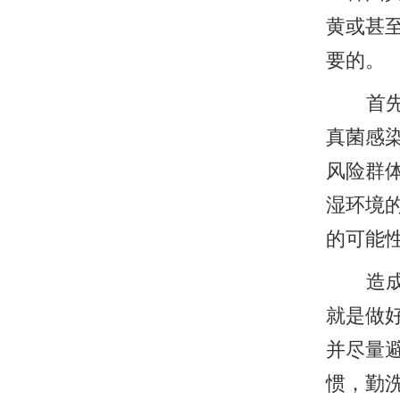
黄或甚
要的。
首
真菌感
风险群
湿环境
的可能
造
就是做
并尽量
惯，勤