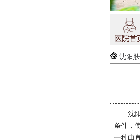
医院首
沈阳肤
沈
条件，
一种由