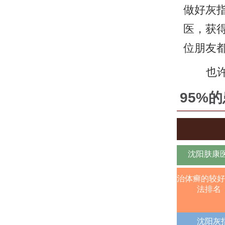
做好灰
医，获
位朋友
也
95%
沈阳肤康
治体癣的较好
法排名
沈阳灰