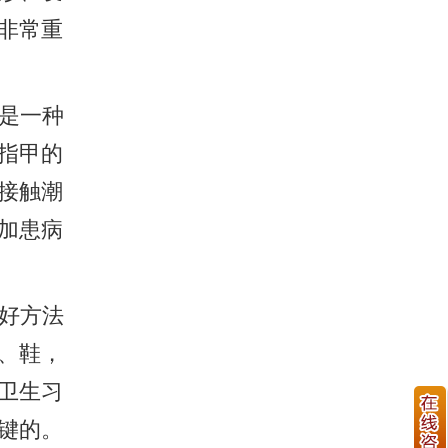
非常重
是一种
指甲的
接触潮
加患病
好方法
、鞋，
卫生习
键的。